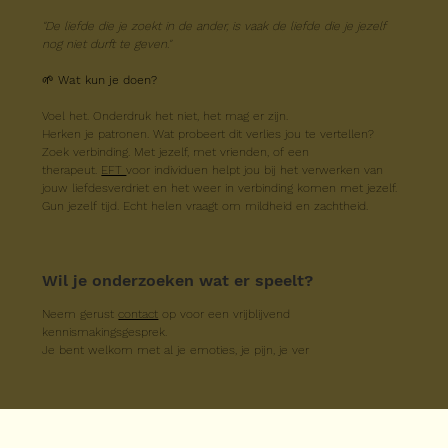
"De liefde die je zoekt in de ander, is vaak de liefde die je jezelf 
nog niet durft te geven."
🌱 
Wat kun je doen?
Voel het. Onderdruk het niet, het mag er zijn.
Herken je patronen. Wat probeert dit verlies jou te vertellen?
Zoek verbinding. Met jezelf, met vrienden, of een 
therapeut. 
EFT 
voor individuen helpt jou bij het verwerken van 
jouw liefdesverdriet en het weer in verbinding komen met jezelf. 
Gun jezelf tijd. Echt helen vraagt om mildheid en zachtheid.
Wil je onderzoeken wat er speelt?
Neem gerust 
contact
 op voor een vrijblijvend 
kennismakingsgesprek.
Je bent welkom met al je emoties, je pijn, je ver