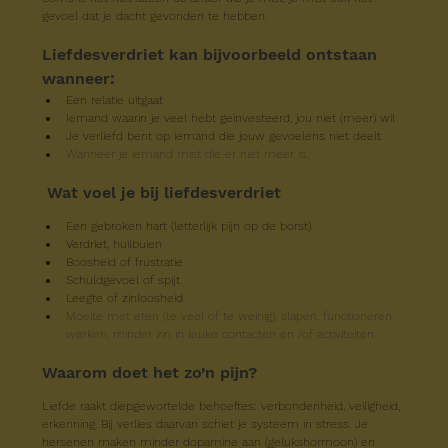
gevoel dat je dacht gevonden te hebben.
Liefdesverdriet kan bijvoorbeeld ontstaan 
wanneer:
Een relatie uitgaat
Iemand waarin je veel hebt geïnvesteerd, jou niet (meer) wil
Je verliefd bent op iemand die jouw gevoelens niet deelt
Wanneer je iemand mist die er niet meer is.
Wat voel je bij liefdesverdriet
Een gebroken hart (letterlijk pijn op de borst)
Verdriet, huilbuien
Boosheid of frustratie
Schuldgevoel of spijt
Leegte of zinloosheid
Moeite met eten (te veel of te weinig), slapen, functioneren, 
werken, minder zin in leuke contacten en /of activiteiten.
Waarom doet het zo’n pijn?
Liefde raakt diepgewortelde behoeftes: verbondenheid, veiligheid, 
erkenning. Bij verlies daarvan schiet je systeem in stress. Je 
hersenen maken minder dopamine aan (gelukshormoon) en 