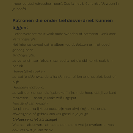
meer cortisol (stresshormoon). Dus ja, het is écht niet "gewoon in 
je hoofd”.
Patronen die onder liefdesverdriet kunnen 
liggen:
Liefdesverdriet raakt vaak oude wonden of patronen. Denk aan:
Verlatingsangst:
Het intense gevoel dat je alleen wordt gelaten en niet goed 
genoeg bent.
Bindingsangst:
Je verlangt naar liefde, maar zodra het dichtbij komt, raak je in 
paniek.
 Bevestiging zoeken:
Je laat je eigenwaarde afhangen van of iemand jou ziet, kiest of 
blijft.
Redder-syndroom:
Je valt op mensen die "gebroken" zijn, in de hoop dat jij ze kunt 
repareren — maar je raakt zelf uitgeput.
Herhaling van kindpijn:
De pijn van nu lijkt op oude pijn van afwijzing, emotionele 
afwezigheid of gebrek aan veiligheid in je jeugd.
Liefdesverdriet als spiegel
Wat als liefdesverdriet niet alleen iets is wat je overkomt, maar 
ook iets wat je laat zien?