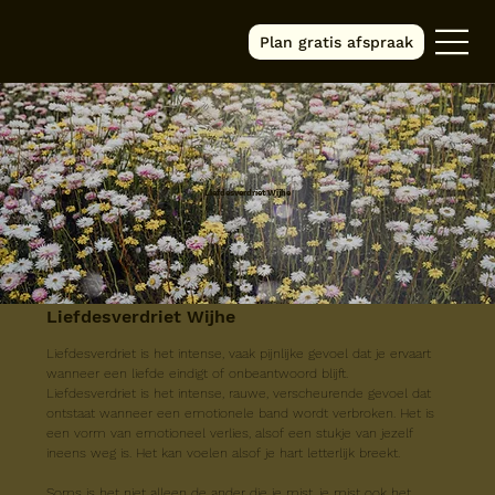
Plan gratis afspraak
Liefdesverdriet Wijhe
Liefdesverdriet Wijhe
Liefdesverdriet is het intense, vaak pijnlijke gevoel dat je ervaart 
wanneer een liefde eindigt of onbeantwoord blijft.
Liefdesverdriet is het intense, rauwe, verscheurende gevoel dat 
ontstaat wanneer een emotionele band wordt verbroken. Het is 
een vorm van emotioneel verlies, alsof een stukje van jezelf 
ineens weg is. Het kan voelen alsof je hart letterlijk breekt.
Soms is het niet alleen de ander die je mist, je mist ook het 