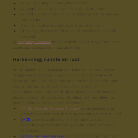
Je voelt je uitgeput, maar gaat toch door
Je slaapt slecht, piekert veel, hebt een kort lontje
Je hebt weinig ruimte om stil te staan bij wat het allemaal 
met 
jou
 doet
Misschien voel je je schuldig als je aan jezelf denkt
Of merk je dat verdriet, frustratie of machteloosheid zich 
opstapelt
Bij 
Psypraktijk Welkom
 ben je welkom. Ook jij mag er zijn, niet 
alleen als mantelzorger, maar als mens.
Herkenning, ruimte en rust
In mijn praktijk is er aandacht voor jóuw verhaal. Voor wat je 
draagt, waar je tegenaan loopt, wat je mist of moeilijk vindt. 
Soms zijn het kleine dingen die groot voelen. Soms is het oud 
verdriet dat juist nu geraakt wordt. Alles mag er zijn.
We werken op een manier die bij jou past. Gesprekstherapie 
gecombineerd met methodes die helpen om niet alleen te 
praten, maar ook te voelen en verwerken:
EFT (Emotionally Focused Therapy) 
om je gevoelens te 
leren (h)erkennen en ruimte te geven aan wat er in jou leeft.
EMDR
 voor verwerking van ingrijpende ervaringen, 
overbelasting, of schokkende gebeurtenissen binnen de 
zorgsituatie.
Verlies- en rouwtherapie
 wanneer je te maken hebt met 