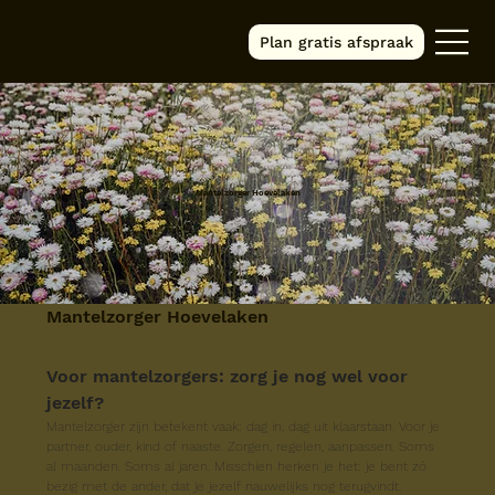
Plan gratis afspraak
Mantelzorger Hoevelaken
Mantelzorger Hoevelaken
Voor mantelzorgers: zorg je nog wel voor 
jezelf?
Mantelzorger zijn betekent vaak: dag in, dag uit klaarstaan. Voor je 
partner, ouder, kind of naaste. Zorgen, regelen, aanpassen. Soms 
al maanden. Soms al jaren. Misschien herken je het: je bent zó 
bezig met de ander, dat je jezelf nauwelijks nog terugvindt.