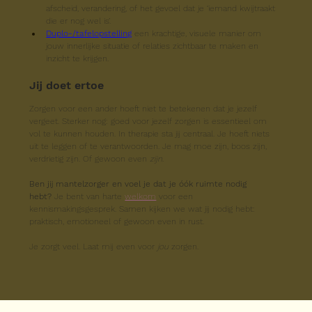
afscheid, verandering, of het gevoel dat je ‘iemand kwijtraakt 
die er nog wel is’.
Duplo-/tafelopstelling
 een krachtige, visuele manier om 
jouw innerlijke situatie of relaties zichtbaar te maken en 
inzicht te krijgen.
Jij doet ertoe
Zorgen voor een ander hoeft niet te betekenen dat je jezelf 
vergeet. Sterker nog: goed voor jezelf zorgen is essentieel om 
vol te kunnen houden. In therapie sta jij centraal. Je hoeft niets 
uit te leggen of te verantwoorden. Je mag moe zijn, boos zijn, 
verdrietig zijn. Of gewoon even 
zijn
.
Ben jij mantelzorger en voel je dat je óók ruimte nodig 
hebt? 
Je bent van harte 
welkom
 voor een 
kennismakingsgesprek. Samen kijken we wat jij nodig hebt: 
praktisch, emotioneel of gewoon even in rust.
Je zorgt veel. Laat mij even voor 
jou
 zorgen.