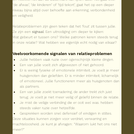
"de afwas", "de kinderen" of "tijd tekort", gaat het op een dieper 
niveau bijna altijd over behoefte aan erkenning, verbondenheid 
en veiligheid.
Relatieproblemen zijn geen teken dat het 'fout' zit tussen jullie.
Ze zijn een 
signaal
. Een uitnodiging om dieper te kijken:
Wat gebeurt er tussen ons? Welke patronen keren steeds terug 
in onze relatie? Wat hebben we eigenlijk echt nodig van elkaar? 
Veelvoorkomende signalen van relatieproblemen
Jullie hebben vaak ruzie over ogenschijnlijk kleine dingen.
Een van jullie voelt zich afgewezen of niet gehoord.
Er is weinig fysieke of emotionele intimiteit. Je voelt je meer 
huisgenoten dan geliefden. Er is minder intimiteit, lichamelijk 
of emotioneel. Jullie functioneren meer als huisgenoten dan 
als partners.
Een van jullie zoekt toenadering, de ander trekt zich juist 
terug. Je voelt je niet meer veilig of geliefd binnen de relatie. 
Je mist de veilige verbinding die er ooit wel was. hebben 
steeds vaker ruzie over hetzelfde.
Gesprekken worden snel defensief of eindigen in stiltes. 
Deze situaties kunnen zorgen voor verdriet, verwarring en 
machteloosheid. Je kunt je afvragen: “Waarom lukt het ons niet 
meer?”