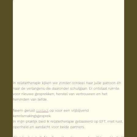
In relatietherapie kijken we zonder oordeel naar jullie patroon én 
naar de verlangens die daaronder schuilgaan. Er ontstaat ruimte 
voor nieuwe gesprekken, herstel van vertrouwen en het 
hervinden van liefde.
Neem gerust 
contact
 op voor een vrijblijvend 
kennismakingsgesprek.
In mijn praktijk bied ik relatietherapie gebaseerd op EFT, met rust, 
openheid en aandacht voor beide partners.