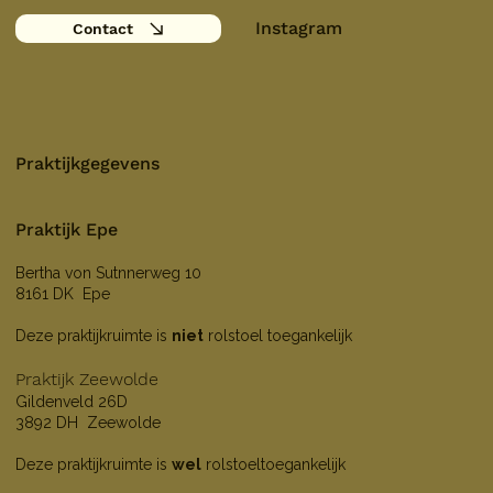
Instagram
Contact
Praktijkgegevens
Praktijk Epe
Bertha von Sutnnerweg 10
8161 DK Epe
Deze praktijkruimte is
niet
rolstoel toegankelijk
Praktijk Zeewolde
Gildenveld 26D
3892 DH Zeewolde
Deze praktijkruimte is
wel
rolstoeltoegankelijk