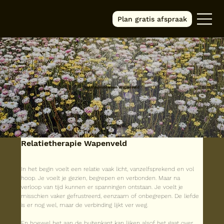
Plan gratis afspraak
Relatieproblemen Wapenveld
Relatietherapie Wapenveld
In het begin voelt een relatie vaak licht, vanzelfsprekend en vol 
hoop. Je voelt je gezien, begrepen en verbonden. Maar na 
verloop van tijd kunnen er spanningen ontstaan. Je voelt je 
misschien vaker gefrustreerd, eenzaam of onbegrepen. De liefde 
is er nog wel, maar de verbinding lijkt ver weg.
En hoewel het aan de buitenkant kan lijken alsof het gaat over 