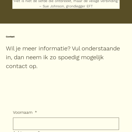
"Het is niet de liefde die ontbreekt, maar de veilige verbinding."
– Sue Johnson, grondlegger EFT
Contact
Wil je meer informatie? Vul onderstaande
in, dan neem ik zo spoedig mogelijk
contact op.
Voornaam
*