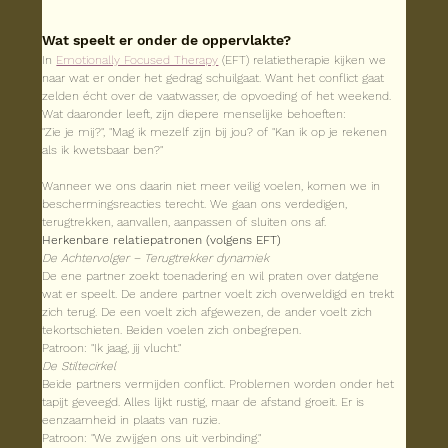
Wat speelt er onder de oppervlakte?
In 
Emotionally Focused Therapy
 (EFT) relatietherapie kijken we 
naar wat er onder het gedrag schuilgaat. Want het conflict gaat 
zelden écht over de vaatwasser, de opvoeding of het weekend. 
Wat daaronder leeft, zijn diepere menselijke behoeften:
"Zie je mij?", "Mag ik mezelf zijn bij jou? of "Kan ik op je rekenen 
als ik kwetsbaar ben?"
Wanneer we ons daarin niet meer veilig voelen, komen we in 
beschermingsreacties terecht. We gaan ons verdedigen, 
terugtrekken, aanvallen, aanpassen of sluiten ons af.
Herkenbare relatiepatronen (volgens EFT)
De Achtervolger – Terugtrekker dynamiek
De ene partner zoekt toenadering en wil praten over datgene 
wat er speelt. De andere partner voelt zich overweldigd en trekt 
zich terug. De een voelt zich afgewezen, de ander voelt zich 
tekortschieten. Beiden voelen zich onbegrepen.
Patroon: "Ik jaag, jij vlucht."
De Stiltecirkel
Beide partners vermijden conflict. Problemen worden onder het 
tapijt geveegd. Alles lijkt rustig, maar de afstand groeit. Er is 
eenzaamheid in plaats van ruzie.
Patroon: "We zwijgen ons uit verbinding."