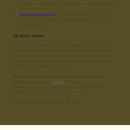
afscheid, verandering, of het gevoel dat je ‘iemand kwijtraakt 
die er nog wel is’.
Duplo-/tafelopstelling
 een krachtige, visuele manier om 
jouw innerlijke situatie of relaties zichtbaar te maken en 
inzicht te krijgen.
Jij doet ertoe
Zorgen voor een ander hoeft niet te betekenen dat je jezelf 
vergeet. Sterker nog: goed voor jezelf zorgen is essentieel om 
vol te kunnen houden. In therapie sta jij centraal. Je hoeft niets 
uit te leggen of te verantwoorden. Je mag moe zijn, boos zijn, 
verdrietig zijn. Of gewoon even 
zijn
.
Ben jij mantelzorger en voel je dat je óók ruimte nodig 
hebt? 
Je bent van harte 
welkom
 voor een 
kennismakingsgesprek. Samen kijken we wat jij nodig hebt: 
praktisch, emotioneel of gewoon even in rust.
Je zorgt veel. Laat mij even voor 
jou
 zorgen.