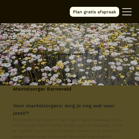
Plan gratis afspraak
Mantelzorger Barneveld
Mantelzorger Barneveld
Voor mantelzorgers: zorg je nog wel voor 
jezelf?
Mantelzorger zijn betekent vaak: dag in, dag uit klaarstaan. Voor je 
partner, ouder, kind of naaste. Zorgen, regelen, aanpassen. Soms 
al maanden. Soms al jaren. Misschien herken je het: je bent zó 
bezig met de ander, dat je jezelf nauwelijks nog terugvindt.