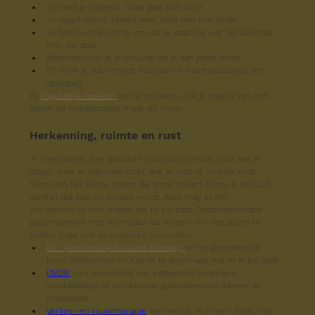
Je voelt je uitgeput, maar gaat toch door
Je slaapt slecht, piekert veel, hebt een kort lontje
Je hebt weinig ruimte om stil te staan bij wat het allemaal 
met 
jou
 doet
Misschien voel je je schuldig als je aan jezelf denkt
Of merk je dat verdriet, frustratie of machteloosheid zich 
opstapelt
Bij 
Psypraktijk Welkom
 ben je welkom. Ook jij mag er zijn, niet 
alleen als mantelzorger, maar als mens.
Herkenning, ruimte en rust
In mijn praktijk is er aandacht voor jóuw verhaal. Voor wat je 
draagt, waar je tegenaan loopt, wat je mist of moeilijk vindt. 
Soms zijn het kleine dingen die groot voelen. Soms is het oud 
verdriet dat juist nu geraakt wordt. Alles mag er zijn.
We werken op een manier die bij jou past. Gesprekstherapie 
gecombineerd met methodes die helpen om niet alleen te 
praten, maar ook te voelen en verwerken:
EFT (Emotionally Focused Therapy) 
om je gevoelens te 
leren (h)erkennen en ruimte te geven aan wat er in jou leeft.
EMDR
 voor verwerking van ingrijpende ervaringen, 
overbelasting, of schokkende gebeurtenissen binnen de 
zorgsituatie.
Verlies- en rouwtherapie
 wanneer je te maken hebt met 