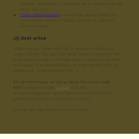
afscheid, verandering, of het gevoel dat je ‘iemand kwijtraakt 
die er nog wel is’.
Duplo-/tafelopstelling
 een krachtige, visuele manier om 
jouw innerlijke situatie of relaties zichtbaar te maken en 
inzicht te krijgen.
Jij doet ertoe
Zorgen voor een ander hoeft niet te betekenen dat je jezelf 
vergeet. Sterker nog: goed voor jezelf zorgen is essentieel om 
vol te kunnen houden. In therapie sta jij centraal. Je hoeft niets 
uit te leggen of te verantwoorden. Je mag moe zijn, boos zijn, 
verdrietig zijn. Of gewoon even 
zijn
.
Ben jij mantelzorger en voel je dat je óók ruimte nodig 
hebt? 
Je bent van harte 
welkom
 voor een 
kennismakingsgesprek. Samen kijken we wat jij nodig hebt: 
praktisch, emotioneel of gewoon even in rust.
Je zorgt veel. Laat mij even voor 
jou
 zorgen.