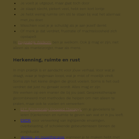
Je voelt je uitgeput, maar gaat toch door
Je slaapt slecht, piekert veel, hebt een kort lontje
Je hebt weinig ruimte om stil te staan bij wat het allemaal 
met 
jou
 doet
Misschien voel je je schuldig als je aan jezelf denkt
Of merk je dat verdriet, frustratie of machteloosheid zich 
opstapelt
Bij 
Psypraktijk Welkom
 ben je welkom. Ook jij mag er zijn, niet 
alleen als mantelzorger, maar als mens.
Herkenning, ruimte en rust
In mijn praktijk is er aandacht voor jóuw verhaal. Voor wat je 
draagt, waar je tegenaan loopt, wat je mist of moeilijk vindt. 
Soms zijn het kleine dingen die groot voelen. Soms is het oud 
verdriet dat juist nu geraakt wordt. Alles mag er zijn.
We werken op een manier die bij jou past. Gesprekstherapie 
gecombineerd met methodes die helpen om niet alleen te 
praten, maar ook te voelen en verwerken:
EFT (Emotionally Focused Therapy) 
om je gevoelens te 
leren (h)erkennen en ruimte te geven aan wat er in jou leeft.
EMDR
 voor verwerking van ingrijpende ervaringen, 
overbelasting, of schokkende gebeurtenissen binnen de 
zorgsituatie.
Verlies- en rouwtherapie
 wanneer je te maken hebt met 