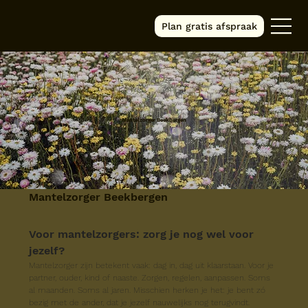
Plan gratis afspraak
Mantelzorger Beekbergen
Mantelzorger Beekbergen
Voor mantelzorgers: zorg je nog wel voor 
jezelf?
Mantelzorger zijn betekent vaak: dag in, dag uit klaarstaan. Voor je 
partner, ouder, kind of naaste. Zorgen, regelen, aanpassen. Soms 
al maanden. Soms al jaren. Misschien herken je het: je bent zó 
bezig met de ander, dat je jezelf nauwelijks nog terugvindt.