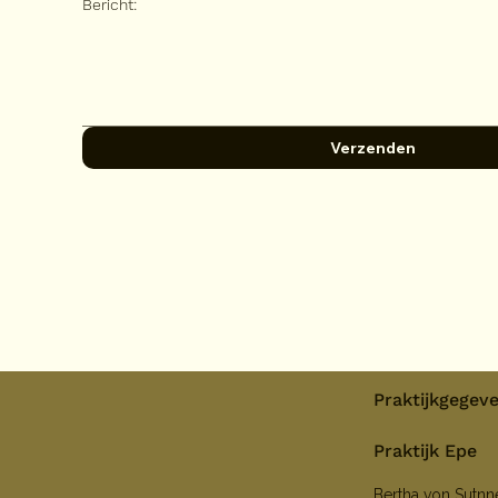
Bericht:
Verzenden
Praktijkgegev
Praktijk Epe
Bertha von Sutn