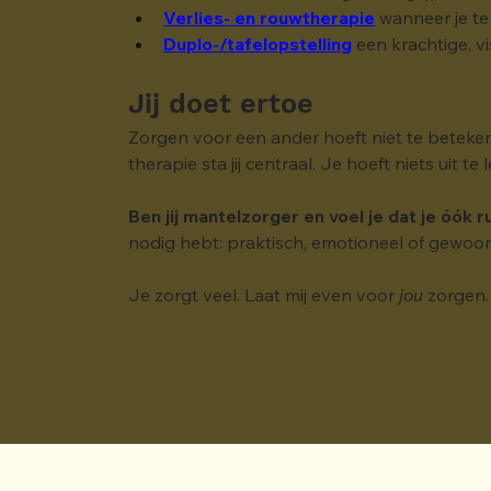
Verlies- en rouwtherapie
 wanneer je te
Duplo-/tafelopstelling
 een krachtige, vi
Jij doet ertoe
Zorgen voor een ander hoeft niet te betekene
therapie sta jij centraal. Je hoeft niets uit 
Ben jij mantelzorger en voel je dat je óók 
nodig hebt: praktisch, emotioneel of gewoon
Je zorgt veel. Laat mij even voor 
jou
 zorgen.