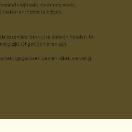
emand kwijtraakt die er nog wel is’.
te maken en inzicht te krijgen.
n is essentieel om vol te kunnen houden. In 
rietig zijn. Of gewoon even 
zijn
.
ismakingsgesprek. Samen kijken we wat jij 