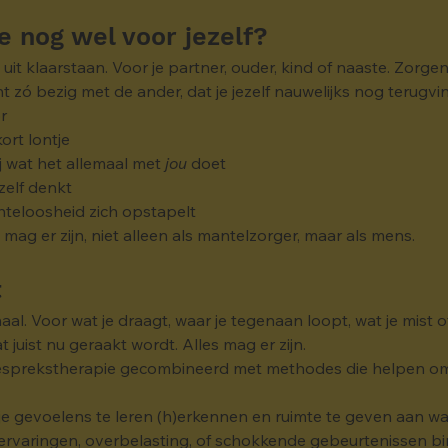
e nog wel voor jezelf?
 uit klaarstaan. Voor je partner, ouder, kind of naaste. Zorg
nt zó bezig met de ander, dat je jezelf nauwelijks nog terugvin
r
ort lontje
j wat het allemaal met 
jou
 doet
ezelf denkt
chteloosheid zich opstapelt
j mag er zijn, niet alleen als mantelzorger, maar als mens.
t
aal. Voor wat je draagt, waar je tegenaan loopt, wat je mist of
 juist nu geraakt wordt. Alles mag er zijn.
Gesprekstherapie gecombineerd met methodes die helpen om n
e gevoelens te leren (h)erkennen en ruimte te geven aan wat e
ervaringen, overbelasting, of schokkende gebeurtenissen bi