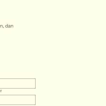
in, dan
er