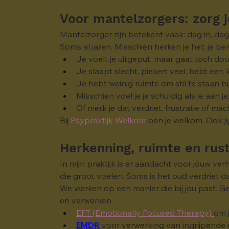
Voor mantelzorgers: zorg j
Mantelzorger zijn betekent vaak: dag in, dag
Soms al jaren. Misschien herken je het: je be
Je voelt je uitgeput, maar gaat toch doo
Je slaapt slecht, piekert veel, hebt een k
Je hebt weinig ruimte om stil te staan bi
Misschien voel je je schuldig als je aan j
Of merk je dat verdriet, frustratie of ma
Bij 
Psypraktijk Welkom
 ben je welkom. Ook ji
Herkenning, ruimte en rus
In mijn praktijk is er aandacht voor jóuw verh
die groot voelen. Soms is het oud verdriet dat
We werken op een manier die bij jou past. 
en verwerken:
EFT (Emotionally Focused Therapy) 
om j
EMDR
 voor verwerking van ingrijpende 