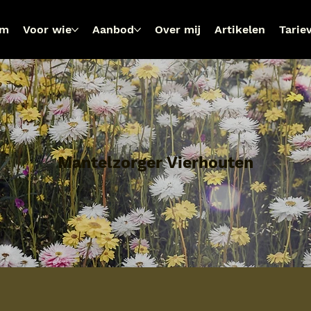
om
Voor wie
Aanbod
Over mij
Artikelen
Tarie
Mantelzorger Vierhouten