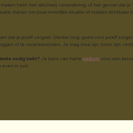
 maken hebt met afscheid, verandering, of het gevoel dat je ‘i
suele manier om jouw innerlijke situatie of relaties zichtbaar 
n dat je jezelf vergeet. Sterker nog: goed voor jezelf zorge
te leggen of te verantwoorden. Je mag moe zijn, boos zijn, verd
ruimte nodig hebt? 
Je bent van harte 
welkom
 voor een kenn
 even in rust.